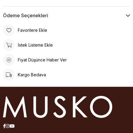
Misafirlerinize lezzetli ve kaliteli bir ikram sunmanın kolay bir
yoludur.
Ödeme Seçenekleri
*Sert kabuklu meyveler ve bunların ürünleri alerjen besin
grubundandır.
Favorilere Ekle
İstek Listeme Ekle
Fiyat Düşünce Haber Ver
Kargo Bedava