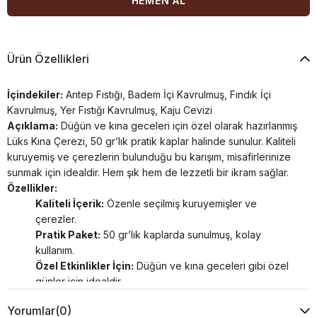
Ürün Özellikleri
İçindekiler:
Antep Fıstığı, Badem İçi Kavrulmuş, Fındık İçi
Kavrulmuş, Yer Fıstığı Kavrulmuş, Kaju Cevizi
Açıklama:
Düğün ve kına geceleri için özel olarak hazırlanmış
Lüks Kına Çerezi, 50 gr’lık pratik kaplar halinde sunulur. Kaliteli
kuruyemiş ve çerezlerin bulunduğu bu karışım, misafirlerinize
sunmak için idealdir. Hem şık hem de lezzetli bir ikram sağlar.
Özellikler:
Kaliteli İçerik:
Özenle seçilmiş kuruyemişler ve
çerezler.
Pratik Paket:
50 gr’lık kaplarda sunulmuş, kolay
kullanım.
Özel Etkinlikler İçin:
Düğün ve kına geceleri gibi özel
günler için idealdir.
Neden Lüks Kına Çerezi 50 gr?
Lüks Kına Çerezi 50 gr, hem
Yorumlar
(0)
pratik hem de şık bir sunum arayanlar için mükemmeldir.