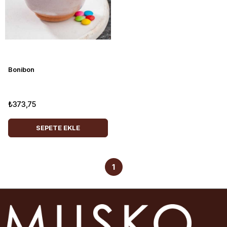
Bonibon
₺373,75
SEPETE EKLE
1