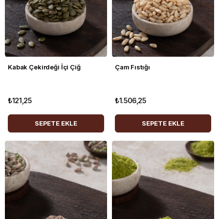
Kabak Çekirdeği İçi Çiğ
Çam Fıstığı
₺121,25
₺1.506,25
SEPETE EKLE
SEPETE EKLE