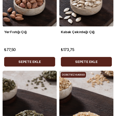
Yer Fıstığı Çiğ
Kabak Çekirdeği Çiğ
₺77,50
₺173,75
SEPETE EKLE
SEPETE EKLE
ÜCRETSIZ KARGO