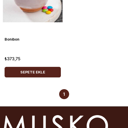
Bonibon
₺373,75
SEPETE EKLE
1